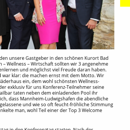
luden unsere Gastgeber in den schönen Kurort Bad
 – Wellness – Wirtschaft sollten wir 3 angenehme
enlernen und möglichst viel Freude daran haben.
war klar: die machen ernst mit dem Motto. Wir
 Bäderhaus ein, dem wohl schönsten Wellness-
er exklusiv für uns Konferenz-Teilnehmer seine
ktailbar taten neben dem einladenden Pool ihr
lich, dass Mannheim-Ludwigshafen die abendliche
gelassene und wie so oft feucht-fröhliche Stimmung
kelte man, wohl Teil einer der Top 3 Welcome
tag in den Konferenztag starten. Nach der