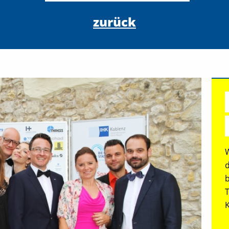
zurück
K