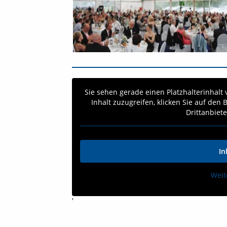
Sie sehen gerade einen Platzhalterinhalt
Inhalt zuzugreifen, klicken Sie auf den
Drittanbiet
In
Weit
'