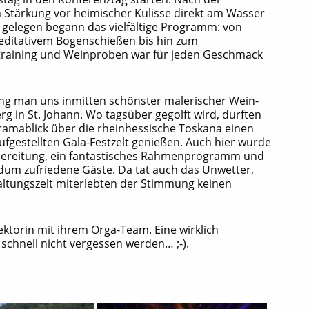
en Stärkung vor heimischer Kulisse direkt am Wasser
gelegen begann das vielfältige Programm: von
editativem Bogenschießen bis hin zum
training und Weinproben war für jeden Geschmack
ing man uns inmitten schönster malerischer Wein-
g in St. Johann. Wo tagsüber gegolft wird, durften
mablick über die rheinhessische Toskana einen
aufgestellten Gala-Festzelt genießen. Auch hier wurde
bereitung, ein fantastisches Rahmenprogramm und
um zufriedene Gäste. Da tat auch das Unwetter,
altungszelt miterlebten der Stimmung keinen
ektorin mit ihrem Orga-Team. Eine wirklich
schnell nicht vergessen werden… ;-).