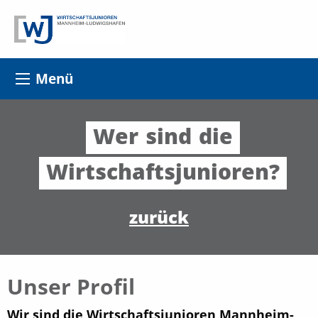
Menü
Wer
sind
die
Wirtschaftsjunioren?
zurück
Unser Profil
Wir sind die Wirtschaftsjunioren Mannheim-