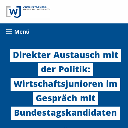
Menü
Direkter
Austausch
mit
der
Politik:
Wirtschaftsjunioren
im
Gespräch
mit
Bundestagskandidaten