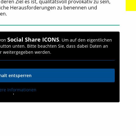
ren Ziel es ist, qualitätsvoll provokativ zu sein,
ftliche Herausforderungen zu benennen und
ten.
Social Share ICONS
 von
. Um auf den eigentlichen
 Button unten. Bitte beachten Sie, dass dabei Daten an
er weitergegeben werden.
halt entsperren
ere Informationen
'