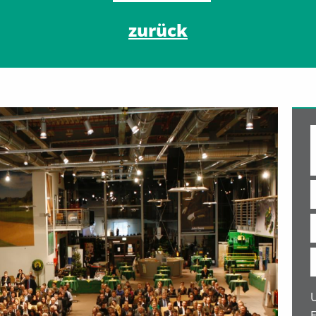
zurück
E