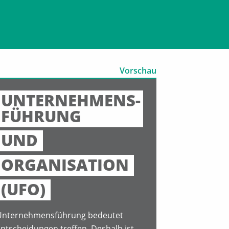
Vorschau
UNTERNEHMENS-
FÜHRUNG
UND
ORGANISATION
(UFO)
Unternehmensführung bedeutet
ntscheidungen treffen. Deshalb ist